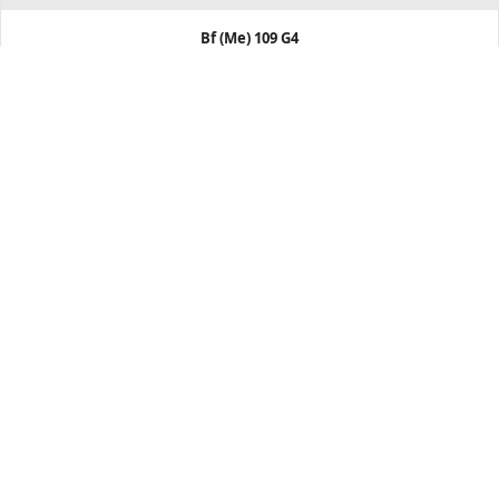
Bf (Me) 109 G4
Fighter aircraft
‘Yellow 3‘
MORE