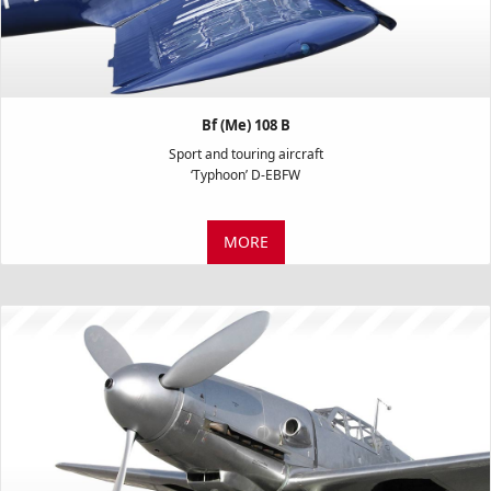
Bf (Me) 108 B
Sport and touring aircraft
‘Typhoon’ D-EBFW
MORE